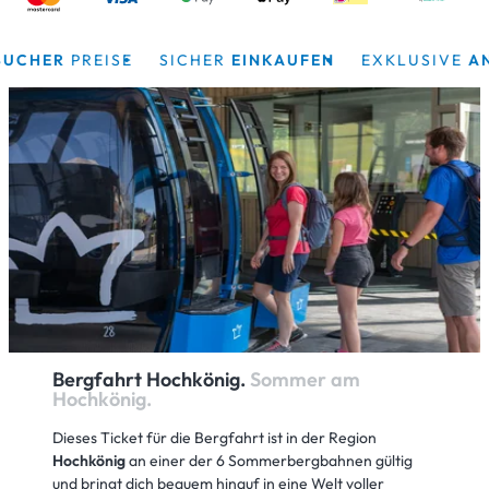
HER
PREISE
SICHER
EINKAUFEN
EXKLUSIVE
ANGE
Bergfahrt Hochkönig.
Sommer am
Hochkönig.
Dieses Ticket für die Bergfahrt ist in der Region
Hochkönig
an einer der 6 Sommerbergbahnen gültig
und bringt dich bequem hinauf in eine Welt voller